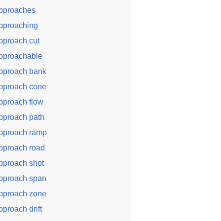
pproaches
pproaching
pproach cut
pproachable
pproach bank
pproach cone
pproach flow
pproach path
pproach ramp
pproach road
pproach shot
pproach span
pproach zone
pproach drift