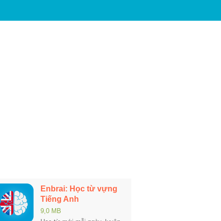
Enbrai: Học từ vựng
Tiếng Anh
9,0 MB