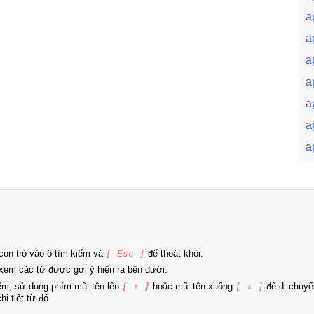
a
a
a
a
a
a
a
on trỏ vào ô tìm kiếm và
[ Esc ]
để thoát khỏi.
xem các từ được gợi ý hiện ra bên dưới.
iếm, sử dụng phím mũi tên lên
[ ↑ ]
hoặc mũi tên xuống
[ ↓ ]
để di chuyể
i tiết từ đó.