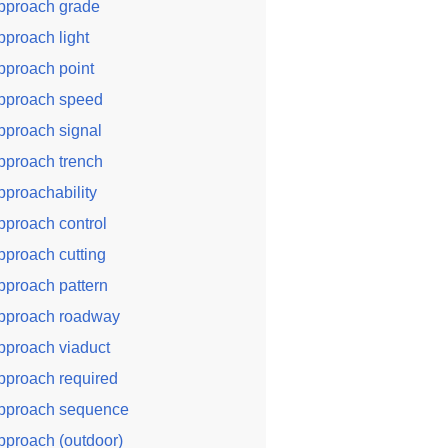
pproach grade
pproach light
pproach point
pproach speed
pproach signal
pproach trench
pproachability
pproach control
pproach cutting
pproach pattern
pproach roadway
pproach viaduct
pproach required
pproach sequence
pproach (outdoor)