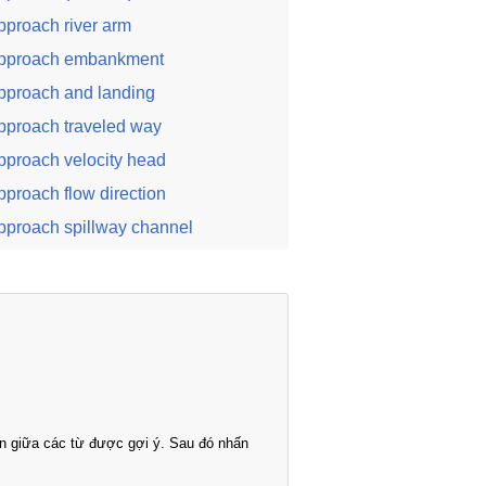
pproach river arm
pproach embankment
pproach and landing
pproach traveled way
pproach velocity head
pproach flow direction
pproach spillway channel
n giữa các từ được gợi ý. Sau đó nhấn