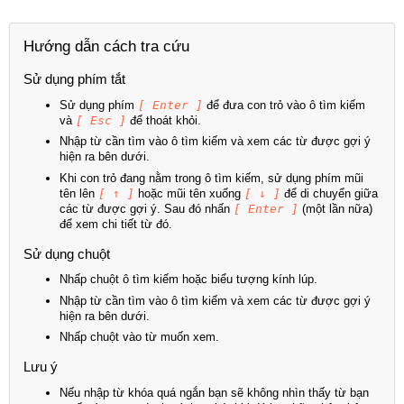
Hướng dẫn cách tra cứu
Sử dụng phím tắt
Sử dụng phím
[ Enter ]
để đưa con trỏ vào ô tìm kiếm
và
[ Esc ]
để thoát khỏi.
Nhập từ cần tìm vào ô tìm kiếm và xem các từ được gợi ý
hiện ra bên dưới.
Khi con trỏ đang nằm trong ô tìm kiếm, sử dụng phím mũi
tên lên
[ ↑ ]
hoặc mũi tên xuống
[ ↓ ]
để di chuyển giữa
các từ được gợi ý. Sau đó nhấn
[ Enter ]
(một lần nữa)
để xem chi tiết từ đó.
Sử dụng chuột
Nhấp chuột ô tìm kiếm hoặc biểu tượng kính lúp.
Nhập từ cần tìm vào ô tìm kiếm và xem các từ được gợi ý
hiện ra bên dưới.
Nhấp chuột vào từ muốn xem.
Lưu ý
Nếu nhập từ khóa quá ngắn bạn sẽ không nhìn thấy từ bạn