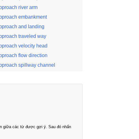
pproach river arm
pproach embankment
pproach and landing
pproach traveled way
pproach velocity head
pproach flow direction
pproach spillway channel
n giữa các từ được gợi ý. Sau đó nhấn