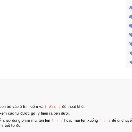
a
a
a
a
a
a
a
on trỏ vào ô tìm kiếm và
[ Esc ]
để thoát khỏi.
xem các từ được gợi ý hiện ra bên dưới.
iếm, sử dụng phím mũi tên lên
[ ↑ ]
hoặc mũi tên xuống
[ ↓ ]
để di chuyể
i tiết từ đó.