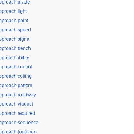
pproach grade
pproach light
pproach point
pproach speed
pproach signal
pproach trench
pproachability
pproach control
pproach cutting
pproach pattern
pproach roadway
pproach viaduct
pproach required
pproach sequence
pproach (outdoor)