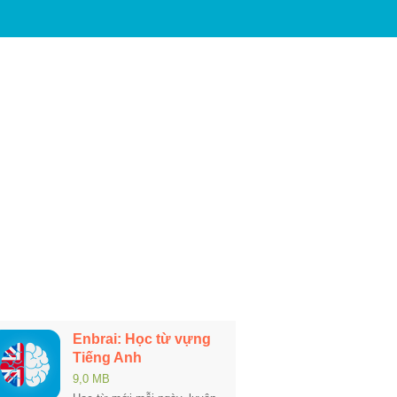
Enbrai: Học từ vựng
Tiếng Anh
9,0 MB