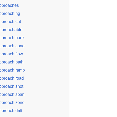
pproaches
pproaching
pproach cut
pproachable
pproach bank
pproach cone
pproach flow
pproach path
pproach ramp
pproach road
pproach shot
pproach span
pproach zone
pproach drift