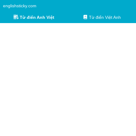
englishsticky.com
Từ điển Anh Việt
Từ điển Việt Anh