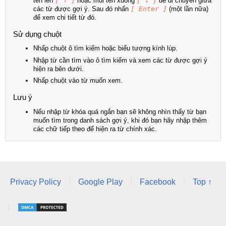
tên lên
[ ↑ ]
hoặc mũi tên xuống
[ ↓ ]
để di chuyển giữa
các từ được gợi ý. Sau đó nhấn
[ Enter ]
(một lần nữa)
để xem chi tiết từ đó.
Sử dụng chuột
Nhấp chuột ô tìm kiếm hoặc biểu tượng kính lúp.
Nhập từ cần tìm vào ô tìm kiếm và xem các từ được gợi ý
hiện ra bên dưới.
Nhấp chuột vào từ muốn xem.
Lưu ý
Nếu nhập từ khóa quá ngắn bạn sẽ không nhìn thấy từ bạn
muốn tìm trong danh sách gợi ý, khi đó bạn hãy nhập thêm
các chữ tiếp theo để hiện ra từ chính xác.
Privacy Policy
|
Google Play
|
Facebook
|
Top ↑
|