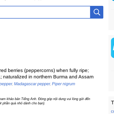
red berries (peppercorns) when fully ripe;
a; naturalized in northern Burma and Assam
 pepper
,
Madagascar pepper
,
Piper nigrum
tham khảo bản Tiếng Anh. Đóng góp nội dung vui lòng gửi đến
T
t phần quà nhỏ dành cho bạn).
c