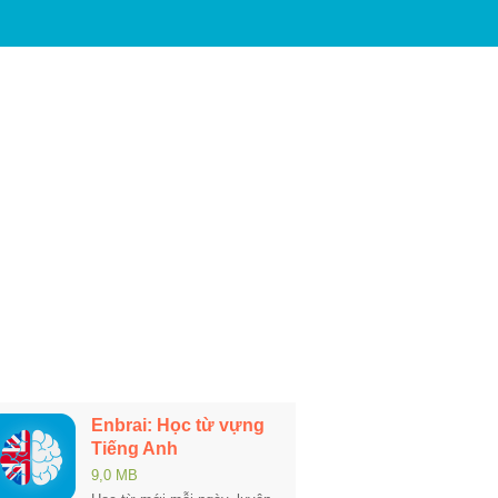
Enbrai: Học từ vựng
Tiếng Anh
9,0 MB