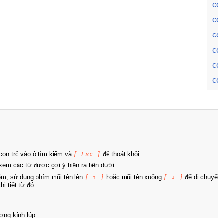
c
c
c
c
c
c
on trỏ vào ô tìm kiếm và
[ Esc ]
để thoát khỏi.
xem các từ được gợi ý hiện ra bên dưới.
iếm, sử dụng phím mũi tên lên
[ ↑ ]
hoặc mũi tên xuống
[ ↓ ]
để di chuyể
i tiết từ đó.
ợng kính lúp.