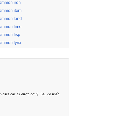
ommon iron
ommon item
ommon land
ommon lime
ommon lisp
ommon lynx
n giữa các từ được gợi ý. Sau đó nhấn