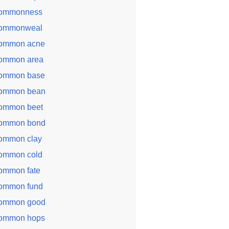
ommonness
ommonweal
ommon acne
ommon area
ommon base
ommon bean
ommon beet
ommon bond
ommon clay
ommon cold
ommon fate
ommon fund
ommon good
ommon hops