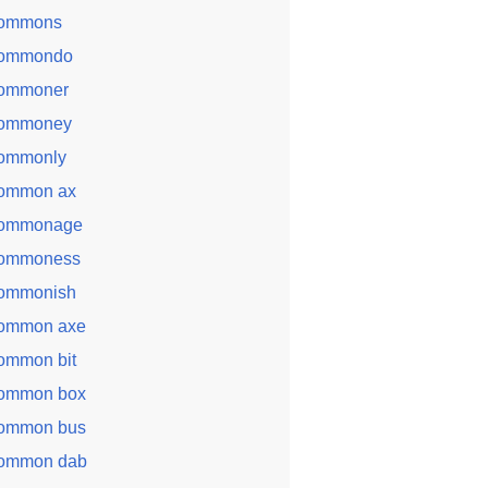
ommons
ommondo
ommoner
ommoney
ommonly
ommon ax
ommonage
ommoness
ommonish
ommon axe
ommon bit
ommon box
ommon bus
ommon dab