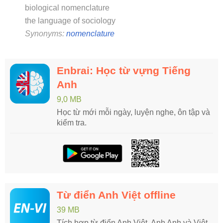
biological nomenclature
the language of sociology
Synonyms:
nomenclature
Enbrai: Học từ vựng Tiếng
Anh
9,0 MB
Học từ mới mỗi ngày, luyện nghe, ôn tập và
kiểm tra.
Từ điển Anh Việt offline
39 MB
Tích hợp từ điển Anh Việt, Anh Anh và Việt