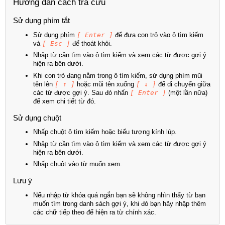
Hướng dẫn cách tra cứu
Sử dụng phím tắt
Sử dụng phím
[ Enter ]
để đưa con trỏ vào ô tìm kiếm
và
[ Esc ]
để thoát khỏi.
Nhập từ cần tìm vào ô tìm kiếm và xem các từ được gợi ý
hiện ra bên dưới.
Khi con trỏ đang nằm trong ô tìm kiếm, sử dụng phím mũi
tên lên
[ ↑ ]
hoặc mũi tên xuống
[ ↓ ]
để di chuyển giữa
các từ được gợi ý. Sau đó nhấn
[ Enter ]
(một lần nữa)
để xem chi tiết từ đó.
Sử dụng chuột
Nhấp chuột ô tìm kiếm hoặc biểu tượng kính lúp.
Nhập từ cần tìm vào ô tìm kiếm và xem các từ được gợi ý
hiện ra bên dưới.
Nhấp chuột vào từ muốn xem.
Lưu ý
Nếu nhập từ khóa quá ngắn bạn sẽ không nhìn thấy từ bạn
muốn tìm trong danh sách gợi ý, khi đó bạn hãy nhập thêm
các chữ tiếp theo để hiện ra từ chính xác.