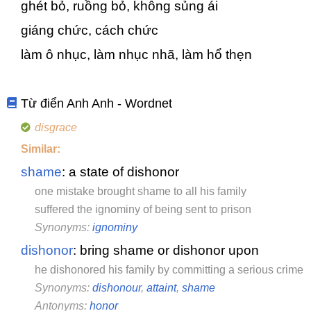
ghét bỏ, ruồng bỏ, không sủng ái
giáng chức, cách chức
làm ô nhục, làm nhục nhã, làm hổ thẹn
Từ điển Anh Anh - Wordnet
disgrace
Similar:
shame
: a state of dishonor
one mistake brought shame to all his family
suffered the ignominy of being sent to prison
Synonyms:
ignominy
dishonor
: bring shame or dishonor upon
he dishonored his family by committing a serious crime
Synonyms:
dishonour
,
attaint
,
shame
Antonyms:
honor