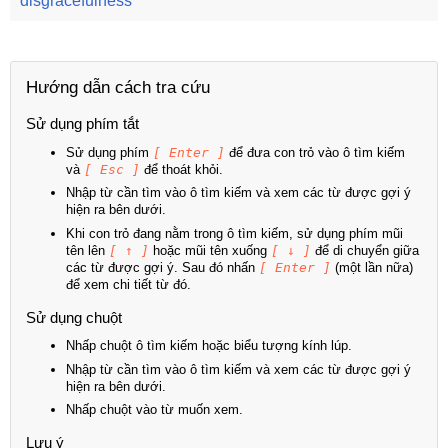
disgracefulness
Hướng dẫn cách tra cứu
Sử dụng phím tắt
Sử dụng phím
[ Enter ]
để đưa con trỏ vào ô tìm kiếm
và
[ Esc ]
để thoát khỏi.
Nhập từ cần tìm vào ô tìm kiếm và xem các từ được gợi ý
hiện ra bên dưới.
Khi con trỏ đang nằm trong ô tìm kiếm, sử dụng phím mũi
tên lên
[ ↑ ]
hoặc mũi tên xuống
[ ↓ ]
để di chuyển giữa
các từ được gợi ý. Sau đó nhấn
[ Enter ]
(một lần nữa)
để xem chi tiết từ đó.
Sử dụng chuột
Nhấp chuột ô tìm kiếm hoặc biểu tượng kính lúp.
Nhập từ cần tìm vào ô tìm kiếm và xem các từ được gợi ý
hiện ra bên dưới.
Nhấp chuột vào từ muốn xem.
Lưu ý