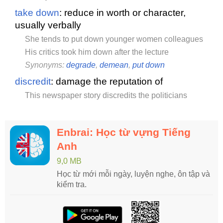
take down
: reduce in worth or character,
usually verbally
She tends to put down younger women colleagues
His critics took him down after the lecture
Synonyms:
degrade
,
demean
,
put down
discredit
: damage the reputation of
This newspaper story discredits the politicians
Enbrai: Học từ vựng Tiếng
Anh
9,0 MB
Học từ mới mỗi ngày, luyện nghe, ôn tập và
kiểm tra.