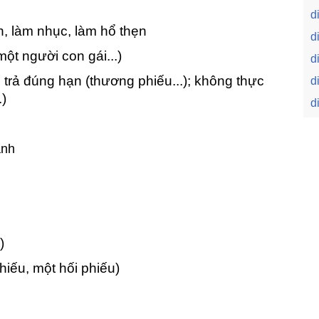
d
, làm nhục, làm hổ thẹn
d
một người con gái...)
d
trả đúng hạn (thương phiếu...); không thực
d
.)
d
ành
)
hiếu, một hối phiếu)