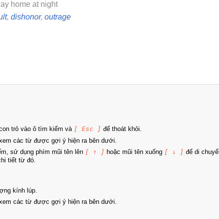
ay home at night
lt
,
dishonor
,
outrage
on trỏ vào ô tìm kiếm và
[ Esc ]
để thoát khỏi.
xem các từ được gợi ý hiện ra bên dưới.
iếm, sử dụng phím mũi tên lên
[ ↑ ]
hoặc mũi tên xuống
[ ↓ ]
để di chuyể
i tiết từ đó.
ợng kính lúp.
xem các từ được gợi ý hiện ra bên dưới.