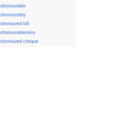
ishonourable
ishonourably
ishonoured bill
ishonourableness
ishonoured cheque