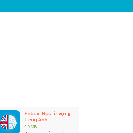
Enbrai: Học từ vựng
Tiếng Anh
9,0 MB