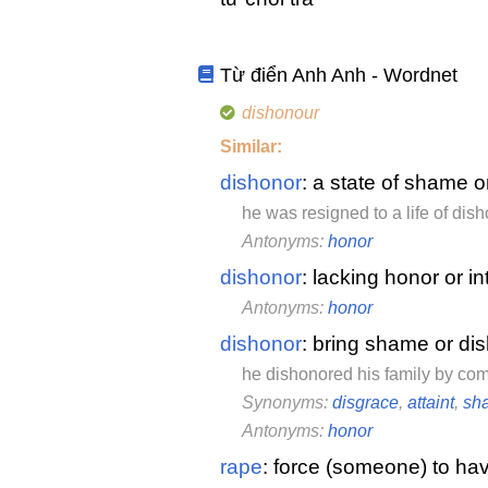
Từ điển Anh Anh - Wordnet
dishonour
Similar:
dishonor
: a state of shame o
he was resigned to a life of dis
Antonyms:
honor
dishonor
: lacking honor or in
Antonyms:
honor
dishonor
: bring shame or di
he dishonored his family by com
Synonyms:
disgrace
,
attaint
,
sh
Antonyms:
honor
rape
: force (someone) to have