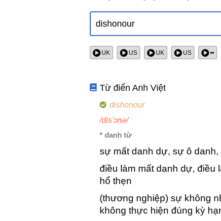
UK
US
UK
US
••
Từ điển Anh Việt
dishonour
/dis'ɔnə/
* danh từ
sự mất danh dự, sự ô danh, 
điều làm mất danh dự, điều 
hổ thẹn
(thương nghiệp) sự không nh
không thực hiện đúng kỳ hạn 