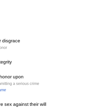
r disgrace
honor
tegrity
shonor upon
mitting a serious crime
ame
 sex against their will