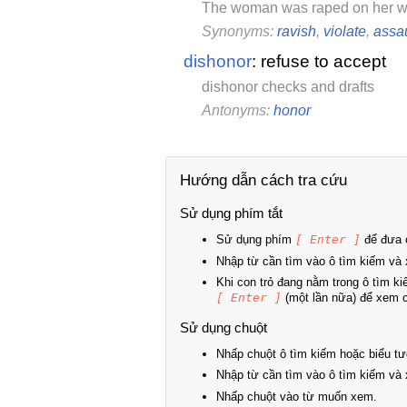
The woman was raped on her w
Synonyms:
ravish
,
violate
,
assau
dishonor
: refuse to accept
dishonor checks and drafts
Antonyms:
honor
Hướng dẫn cách tra cứu
Sử dụng phím tắt
Sử dụng phím
[ Enter ]
để đưa c
Nhập từ cần tìm vào ô tìm kiếm và 
Khi con trỏ đang nằm trong ô tìm k
[ Enter ]
(một lần nữa) để xem ch
Sử dụng chuột
Nhấp chuột ô tìm kiếm hoặc biểu tư
Nhập từ cần tìm vào ô tìm kiếm và 
Nhấp chuột vào từ muốn xem.