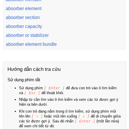
absorber element
absorber section
absorber capacity
absorber or stabilizer
absorber element bundle
Hướng dẫn cách tra cứu
Sử dụng phím tắt
Sử dụng phím
[ Enter ]
để đưa con trỏ vào ô tìm kiếm
và
[ Esc ]
để thoát khỏi.
Nhập từ cần tìm vào ô tìm kiếm và xem các từ được gợi ý
hiện ra bên dưới.
Khi con trỏ đang nằm trong ô tìm kiếm, sử dụng phím mũi
tên lên
[ ↑ ]
hoặc mũi tên xuống
[ ↓ ]
để di chuyển giữa
các từ được gợi ý. Sau đó nhấn
[ Enter ]
(một lần nữa)
để xem chi tiết từ đó.