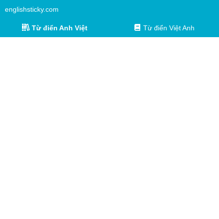
englishsticky.com
Từ điển Anh Việt
Từ điển Việt Anh