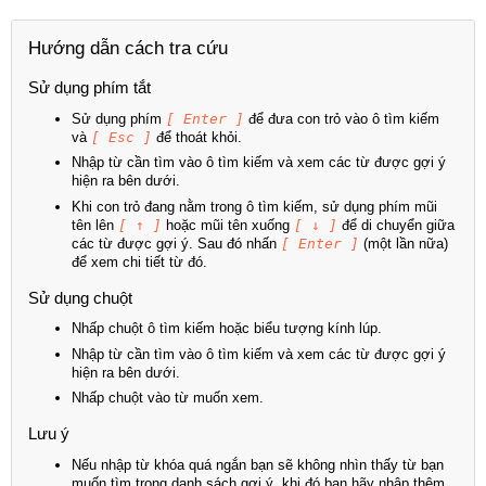
Hướng dẫn cách tra cứu
Sử dụng phím tắt
Sử dụng phím
[ Enter ]
để đưa con trỏ vào ô tìm kiếm
và
[ Esc ]
để thoát khỏi.
Nhập từ cần tìm vào ô tìm kiếm và xem các từ được gợi ý
hiện ra bên dưới.
Khi con trỏ đang nằm trong ô tìm kiếm, sử dụng phím mũi
tên lên
[ ↑ ]
hoặc mũi tên xuống
[ ↓ ]
để di chuyển giữa
các từ được gợi ý. Sau đó nhấn
[ Enter ]
(một lần nữa)
để xem chi tiết từ đó.
Sử dụng chuột
Nhấp chuột ô tìm kiếm hoặc biểu tượng kính lúp.
Nhập từ cần tìm vào ô tìm kiếm và xem các từ được gợi ý
hiện ra bên dưới.
Nhấp chuột vào từ muốn xem.
Lưu ý
Nếu nhập từ khóa quá ngắn bạn sẽ không nhìn thấy từ bạn
muốn tìm trong danh sách gợi ý, khi đó bạn hãy nhập thêm