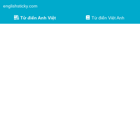
englishsticky.com
Từ điển Anh Việt
Từ điển Việt Anh