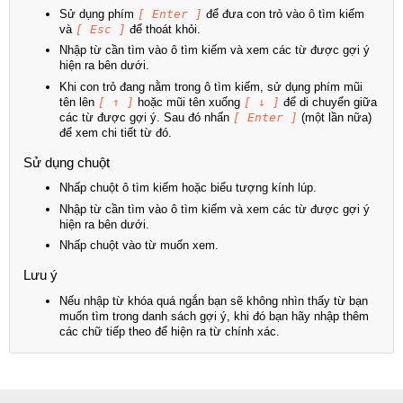
Sử dụng phím
[ Enter ]
để đưa con trỏ vào ô tìm kiếm
và
[ Esc ]
để thoát khỏi.
Nhập từ cần tìm vào ô tìm kiếm và xem các từ được gợi ý
hiện ra bên dưới.
Khi con trỏ đang nằm trong ô tìm kiếm, sử dụng phím mũi
tên lên
[ ↑ ]
hoặc mũi tên xuống
[ ↓ ]
để di chuyển giữa
các từ được gợi ý. Sau đó nhấn
[ Enter ]
(một lần nữa)
để xem chi tiết từ đó.
Sử dụng chuột
Nhấp chuột ô tìm kiếm hoặc biểu tượng kính lúp.
Nhập từ cần tìm vào ô tìm kiếm và xem các từ được gợi ý
hiện ra bên dưới.
Nhấp chuột vào từ muốn xem.
Lưu ý
Nếu nhập từ khóa quá ngắn bạn sẽ không nhìn thấy từ bạn
muốn tìm trong danh sách gợi ý, khi đó bạn hãy nhập thêm
các chữ tiếp theo để hiện ra từ chính xác.