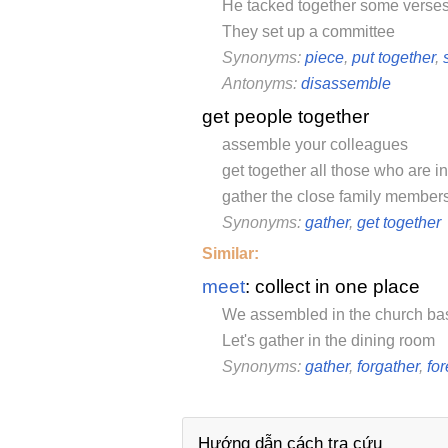
He tacked together some verse
They set up a committee
Synonyms:
piece
,
put together
,
Antonyms:
disassemble
get people together
assemble your colleagues
get together all those who are in
gather the close family member
Synonyms:
gather
,
get together
Similar:
meet
: collect in one place
We assembled in the church b
Let's gather in the dining room
Synonyms:
gather
,
forgather
,
fo
Hướng dẫn cách tra cứu