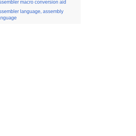
ssembler macro conversion aid
ssembler language, assembly
anguage