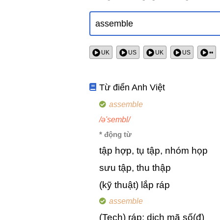
UK
US
UK
US
••
Từ điển Anh Việt
assemble
/ə'sembl/
* động từ
tập hợp, tụ tập, nhóm họp
sưu tập, thu thập
(kỹ thuật) lắp ráp
assemble
(Tech) ráp; dịch mã số(đ)