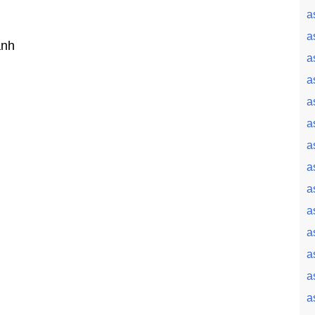
a
a
ành
a
a
a
a
a
a
a
a
a
a
a
a