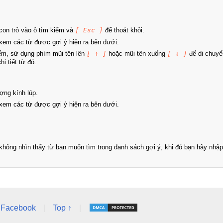
on trỏ vào ô tìm kiếm và
[ Esc ]
để thoát khỏi.
xem các từ được gợi ý hiện ra bên dưới.
iếm, sử dụng phím mũi tên lên
[ ↑ ]
hoặc mũi tên xuống
[ ↓ ]
để di chuyể
i tiết từ đó.
ợng kính lúp.
xem các từ được gợi ý hiện ra bên dưới.
hông nhìn thấy từ bạn muốn tìm trong danh sách gợi ý, khi đó bạn hãy nhập 
Facebook
|
Top ↑
|