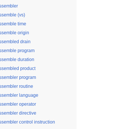
ssembler
ssemble (vs)
ssemble time
ssemble origin
ssembled drain
ssemble program
ssemble duration
ssembled product
ssembler program
ssembler routine
ssembler language
ssembler operator
ssembler directive
ssembler control instruction