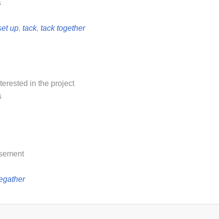
s
set up
,
tack
,
tack together
terested in the project
s
asement
regather