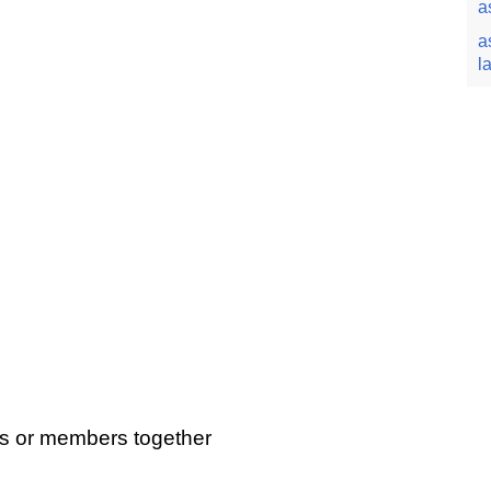
a
a
l
ts or members together