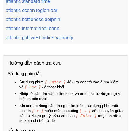
atlantic standard time
atlantic ocean region-oar
atlantic bottlenose dolphin
atlantic international bank
atlantic gulf west indies warranty
Hướng dẫn cách tra cứu
Sử dụng phím tắt
Sử dụng phím
[ Enter ]
để đưa con trỏ vào ô tìm kiếm
và
[ Esc ]
để thoát khỏi.
Nhập từ cần tìm vào ô tìm kiếm và xem các từ được gợi ý
hiện ra bên dưới.
Khi con trỏ đang nằm trong ô tìm kiếm, sử dụng phím mũi
tên lên
[ ↑ ]
hoặc mũi tên xuống
[ ↓ ]
để di chuyển giữa
các từ được gợi ý. Sau đó nhấn
[ Enter ]
(một lần nữa)
để xem chi tiết từ đó.
Sử dụng chuột