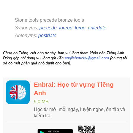
Stone tools precede bronze tools
Synonyms:
precede
,
forego
,
forgo
,
antedate
Antonyms:
postdate
Chưa có Tiếng Việt cho từ này, bạn vui lòng tham khảo bản Tiếng Anh.
Đóng góp nội dung vui lòng gửi đến
englishsticky@gmail.com
(chúng tôi
sẽ có một phần quà nhỏ dành cho bạn).
Enbrai: Học từ vựng Tiếng
Anh
9,0 MB
Học từ mới mỗi ngày, luyện nghe, ôn tập và
kiểm tra.