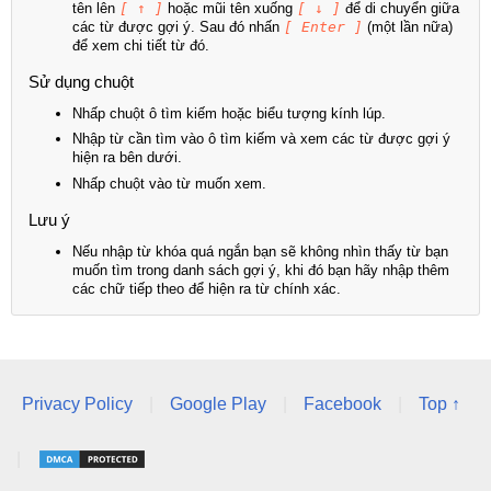
tên lên
[ ↑ ]
hoặc mũi tên xuống
[ ↓ ]
để di chuyển giữa
các từ được gợi ý. Sau đó nhấn
[ Enter ]
(một lần nữa)
để xem chi tiết từ đó.
Sử dụng chuột
Nhấp chuột ô tìm kiếm hoặc biểu tượng kính lúp.
Nhập từ cần tìm vào ô tìm kiếm và xem các từ được gợi ý
hiện ra bên dưới.
Nhấp chuột vào từ muốn xem.
Lưu ý
Nếu nhập từ khóa quá ngắn bạn sẽ không nhìn thấy từ bạn
muốn tìm trong danh sách gợi ý, khi đó bạn hãy nhập thêm
các chữ tiếp theo để hiện ra từ chính xác.
Privacy Policy
|
Google Play
|
Facebook
|
Top ↑
|