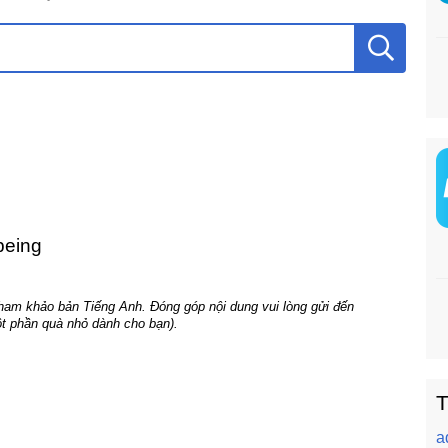
being
tham khảo bản Tiếng Anh. Đóng góp nội dung vui lòng gửi đến
t phần quà nhỏ dành cho bạn).
T
a