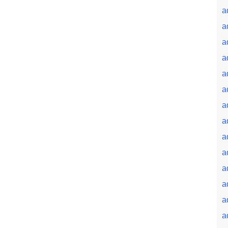
a
a
a
a
a
a
a
a
a
a
a
a
a
a