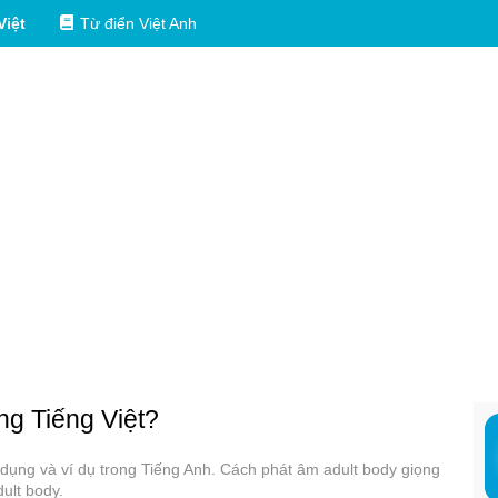
Việt
Từ điển Việt Anh
ong Tiếng Việt?
ử dụng và ví dụ trong Tiếng Anh. Cách phát âm adult body giọng
ult body.