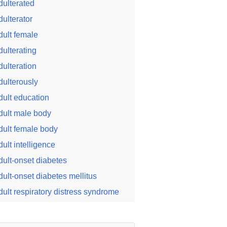
dulterated
dulterator
dult female
dulterating
dulteration
dulterously
dult education
dult male body
dult female body
dult intelligence
dult-onset diabetes
dult-onset diabetes mellitus
dult respiratory distress syndrome