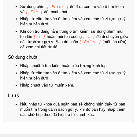
Sử dụng phím
[ Enter ]
để đưa con trỏ vào ô tìm kiếm
và
[ Esc ]
để thoát khỏi.
Nhập từ cần tìm vào ô tìm kiếm và xem các từ được gợi ý
hiện ra bên dưới.
Khi con trỏ đang nằm trong ô tìm kiếm, sử dụng phím mũi
tên lên
[ ↑ ]
hoặc mũi tên xuống
[ ↓ ]
để di chuyển giữa
các từ được gợi ý. Sau đó nhấn
[ Enter ]
(một lần nữa)
để xem chi tiết từ đó.
Sử dụng chuột
Nhấp chuột ô tìm kiếm hoặc biểu tượng kính lúp.
Nhập từ cần tìm vào ô tìm kiếm và xem các từ được gợi ý
hiện ra bên dưới.
Nhấp chuột vào từ muốn xem.
Lưu ý
Nếu nhập từ khóa quá ngắn bạn sẽ không nhìn thấy từ bạn
muốn tìm trong danh sách gợi ý, khi đó bạn hãy nhập thêm
các chữ tiếp theo để hiện ra từ chính xác.