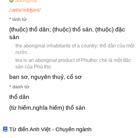
aboriginal
/,æbə'ridʤənl/
* tính từ
(thuộc) thổ dân; (thuộc) thổ sản, (thuộc) đặc
sản
the aboriginal inhabitants of a country: thổ dân của một
nước
tea is an aboriginal product of Phutho: chè là một đặc
sản của Phú thọ
ban sơ, nguyên thuỷ, cổ sơ
* danh từ
thổ dân
(từ hiếm,nghĩa hiếm) thổ sản
Từ điển Anh Việt - Chuyên ngành