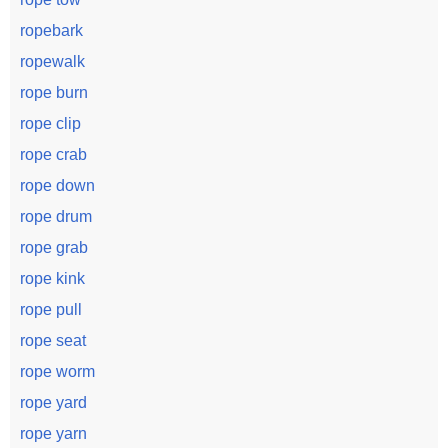
ropebark
ropewalk
rope burn
rope clip
rope crab
rope down
rope drum
rope grab
rope kink
rope pull
rope seat
rope worm
rope yard
rope yarn