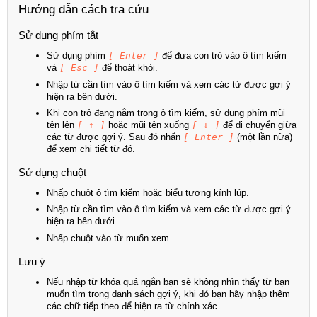
Hướng dẫn cách tra cứu
Sử dụng phím tắt
Sử dụng phím
[ Enter ]
để đưa con trỏ vào ô tìm kiếm
và
[ Esc ]
để thoát khỏi.
Nhập từ cần tìm vào ô tìm kiếm và xem các từ được gợi ý
hiện ra bên dưới.
Khi con trỏ đang nằm trong ô tìm kiếm, sử dụng phím mũi
tên lên
[ ↑ ]
hoặc mũi tên xuống
[ ↓ ]
để di chuyển giữa
các từ được gợi ý. Sau đó nhấn
[ Enter ]
(một lần nữa)
để xem chi tiết từ đó.
Sử dụng chuột
Nhấp chuột ô tìm kiếm hoặc biểu tượng kính lúp.
Nhập từ cần tìm vào ô tìm kiếm và xem các từ được gợi ý
hiện ra bên dưới.
Nhấp chuột vào từ muốn xem.
Lưu ý
Nếu nhập từ khóa quá ngắn bạn sẽ không nhìn thấy từ bạn
muốn tìm trong danh sách gợi ý, khi đó bạn hãy nhập thêm
các chữ tiếp theo để hiện ra từ chính xác.