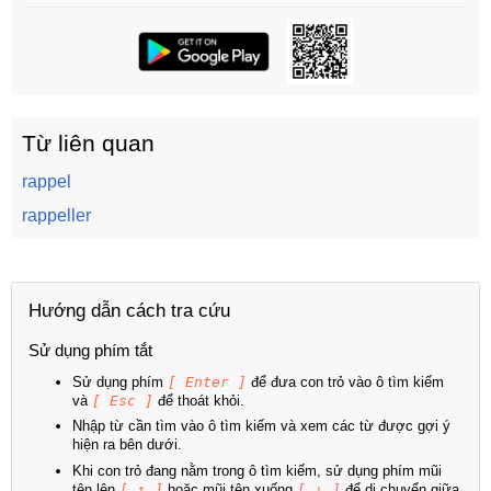
Từ liên quan
rappel
rappeller
Hướng dẫn cách tra cứu
Sử dụng phím tắt
Sử dụng phím
[ Enter ]
để đưa con trỏ vào ô tìm kiếm
và
[ Esc ]
để thoát khỏi.
Nhập từ cần tìm vào ô tìm kiếm và xem các từ được gợi ý
hiện ra bên dưới.
Khi con trỏ đang nằm trong ô tìm kiếm, sử dụng phím mũi
tên lên
[ ↑ ]
hoặc mũi tên xuống
[ ↓ ]
để di chuyển giữa