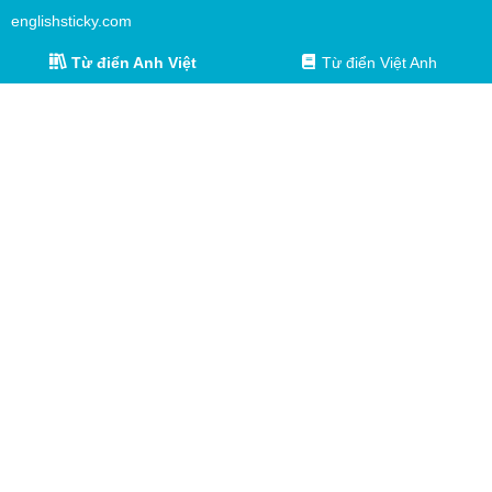
englishsticky.com
Từ điển Anh Việt
Từ điển Việt Anh