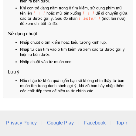
hiện ra bên dưới.
Khi con trỏ đang nằm trong ô tìm kiếm, sử dụng phím mũi
tên lên
[ ↑ ]
hoặc mũi tên xuống
[ ↓ ]
để di chuyển giữa
các từ được gợi ý. Sau đó nhấn
[ Enter ]
(một lần nữa)
để xem chi tiết từ đó.
Sử dụng chuột
Nhấp chuột ô tìm kiếm hoặc biểu tượng kính lúp.
Nhập từ cần tìm vào ô tìm kiếm và xem các từ được gợi ý
hiện ra bên dưới.
Nhấp chuột vào từ muốn xem.
Lưu ý
Nếu nhập từ khóa quá ngắn bạn sẽ không nhìn thấy từ bạn
muốn tìm trong danh sách gợi ý, khi đó bạn hãy nhập thêm
các chữ tiếp theo để hiện ra từ chính xác.
Privacy Policy
|
Google Play
|
Facebook
|
Top ↑