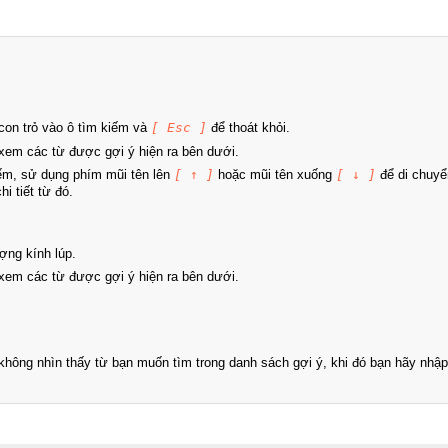
on trỏ vào ô tìm kiếm và
[ Esc ]
để thoát khỏi.
xem các từ được gợi ý hiện ra bên dưới.
iếm, sử dụng phím mũi tên lên
[ ↑ ]
hoặc mũi tên xuống
[ ↓ ]
để di chuyể
i tiết từ đó.
ợng kính lúp.
xem các từ được gợi ý hiện ra bên dưới.
hông nhìn thấy từ bạn muốn tìm trong danh sách gợi ý, khi đó bạn hãy nhập 