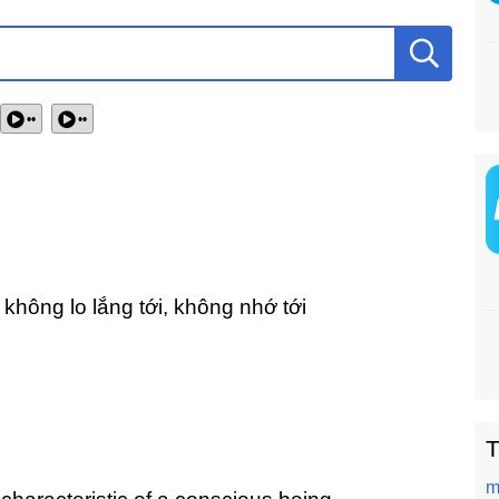
••
••
không lo lắng tới, không nhớ tới
T
m