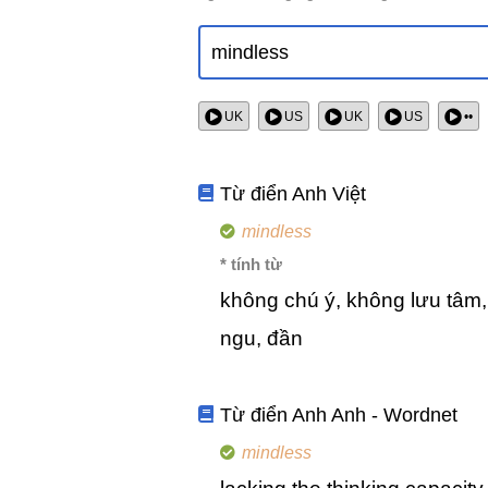
UK
US
UK
US
••
Từ điển Anh Việt
mindless
* tính từ
không chú ý, không lưu tâm, 
ngu, đần
Từ điển Anh Anh - Wordnet
mindless