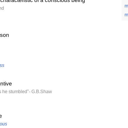
 characteristic of a conscious being
m
nd
m
ason
ss
entive
ps he stumbled"- G.B.Shaw
e
ous