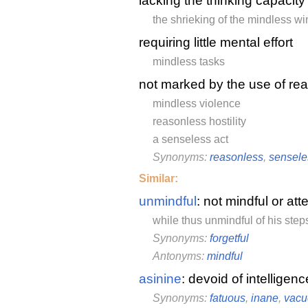
lacking the thinking capacity
the shrieking of the mindless wi
requiring little mental effort
mindless tasks
not marked by the use of re
mindless violence
reasonless hostility
a senseless act
Synonyms:
reasonless
,
sensele
Similar:
unmindful
: not mindful or att
while thus unmindful of his ste
Synonyms:
forgetful
Antonyms:
mindful
asinine
: devoid of intelligenc
Synonyms:
fatuous
,
inane
,
vacu