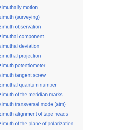
zimuthally motion
zimuth (surveying)
zimuth observation
zimuthal component
zimuthal deviation
zimuthal projection
zimuth potentiometer
zimuth tangent screw
zimuthal quantum number
zimuth of the meridian marks
zimuth transversal mode (atm)
zimuth alignment of tape heads
zimuth of the plane of polarization