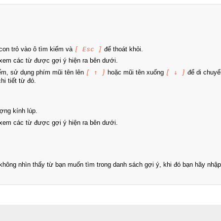
on trỏ vào ô tìm kiếm và
[ Esc ]
để thoát khỏi.
xem các từ được gợi ý hiện ra bên dưới.
iếm, sử dụng phím mũi tên lên
[ ↑ ]
hoặc mũi tên xuống
[ ↓ ]
để di chuyể
i tiết từ đó.
ợng kính lúp.
xem các từ được gợi ý hiện ra bên dưới.
hông nhìn thấy từ bạn muốn tìm trong danh sách gợi ý, khi đó bạn hãy nhập 