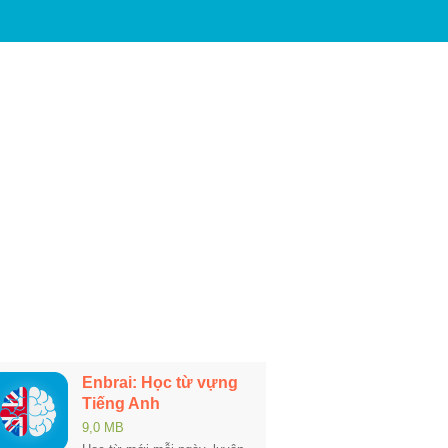
Enbrai: Học từ vựng
Tiếng Anh
9,0 MB