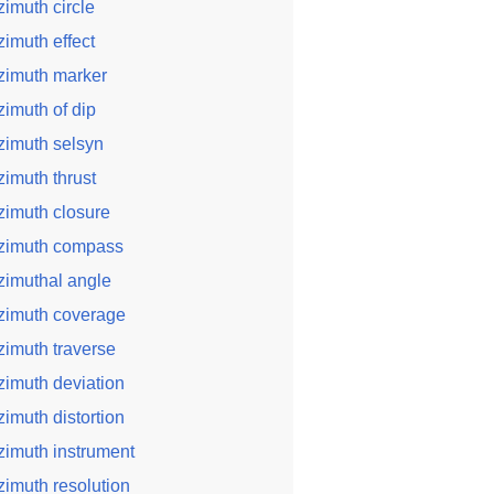
zimuth circle
zimuth effect
zimuth marker
zimuth of dip
zimuth selsyn
zimuth thrust
zimuth closure
zimuth compass
zimuthal angle
zimuth coverage
zimuth traverse
zimuth deviation
zimuth distortion
zimuth instrument
zimuth resolution