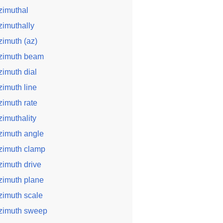
zimuthal
zimuthally
zimuth (az)
zimuth beam
zimuth dial
zimuth line
zimuth rate
zimuthality
zimuth angle
zimuth clamp
zimuth drive
zimuth plane
zimuth scale
zimuth sweep