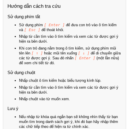
Hướng dẫn cách tra cứu
Sử dụng phím tắt
Sử dụng phím
[ Enter ]
để đưa con trỏ vào ô tìm kiếm
và
[ Esc ]
để thoát khỏi.
Nhập từ cần tìm vào ô tìm kiếm và xem các từ được gợi ý
hiện ra bên dưới.
Khi con trỏ đang nằm trong ô tìm kiếm, sử dụng phím mũi
tên lên
[ ↑ ]
hoặc mũi tên xuống
[ ↓ ]
để di chuyển giữa
các từ được gợi ý. Sau đó nhấn
[ Enter ]
(một lần nữa)
để xem chi tiết từ đó.
Sử dụng chuột
Nhấp chuột ô tìm kiếm hoặc biểu tượng kính lúp.
Nhập từ cần tìm vào ô tìm kiếm và xem các từ được gợi ý
hiện ra bên dưới.
Nhấp chuột vào từ muốn xem.
Lưu ý
Nếu nhập từ khóa quá ngắn bạn sẽ không nhìn thấy từ bạn
muốn tìm trong danh sách gợi ý, khi đó bạn hãy nhập thêm
các chữ tiếp theo để hiện ra từ chính xác.