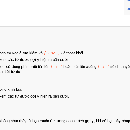
a
on trỏ vào ô tìm kiếm và
[ Esc ]
để thoát khỏi.
xem các từ được gợi ý hiện ra bên dưới.
iếm, sử dụng phím mũi tên lên
[ ↑ ]
hoặc mũi tên xuống
[ ↓ ]
để di chuyể
i tiết từ đó.
ợng kính lúp.
xem các từ được gợi ý hiện ra bên dưới.
hông nhìn thấy từ bạn muốn tìm trong danh sách gợi ý, khi đó bạn hãy nhập 