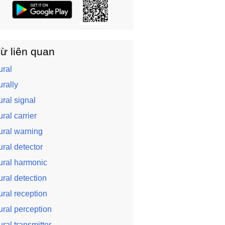
ừ liên quan
ural
urally
ural signal
ural carrier
ural warning
ural detector
ural harmonic
ural detection
ural reception
ural perception
ural transmitter