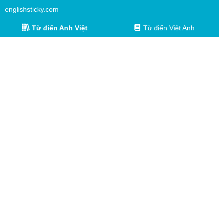
englishsticky.com
Từ điển Anh Việt
Từ điển Việt Anh