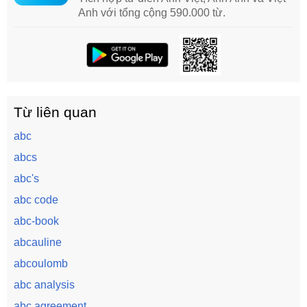
Anh với tổng cộng 590.000 từ.
Từ liên quan
abc
abcs
abc's
abc code
abc-book
abcauline
abcoulomb
abc analysis
abc agreement