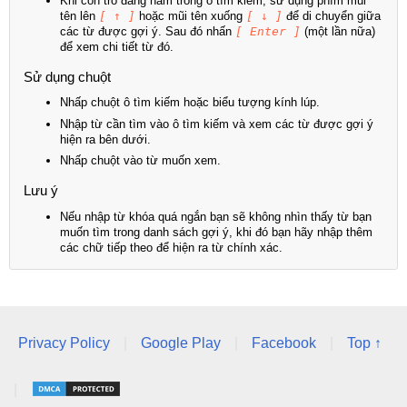
Khi con trỏ đang nằm trong ô tìm kiếm, sử dụng phím mũi
tên lên
[ ↑ ]
hoặc mũi tên xuống
[ ↓ ]
để di chuyển giữa
các từ được gợi ý. Sau đó nhấn
[ Enter ]
(một lần nữa)
để xem chi tiết từ đó.
Sử dụng chuột
Nhấp chuột ô tìm kiếm hoặc biểu tượng kính lúp.
Nhập từ cần tìm vào ô tìm kiếm và xem các từ được gợi ý
hiện ra bên dưới.
Nhấp chuột vào từ muốn xem.
Lưu ý
Nếu nhập từ khóa quá ngắn bạn sẽ không nhìn thấy từ bạn
muốn tìm trong danh sách gợi ý, khi đó bạn hãy nhập thêm
các chữ tiếp theo để hiện ra từ chính xác.
Privacy Policy
|
Google Play
|
Facebook
|
Top ↑
|