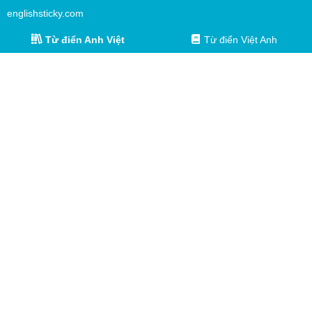
englishsticky.com
Từ điển Anh Việt
Từ điển Việt Anh