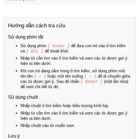
Hướng dẫn cách tra cứu
Sử dụng phím tắt
Sử dụng phím
[ Enter ]
để đưa con trỏ vào ô tìm kiếm
và
[ Esc ]
để thoát khỏi.
Nhập từ cần tìm vào ô tìm kiếm và xem các từ được gợi ý
hiện ra bên dưới.
Khi con trỏ đang nằm trong ô tìm kiếm, sử dụng phím mũi
tên lên
[ ↑ ]
hoặc mũi tên xuống
[ ↓ ]
để di chuyển giữa
các từ được gợi ý. Sau đó nhấn
[ Enter ]
(một lần nữa)
để xem chi tiết từ đó.
Sử dụng chuột
Nhấp chuột ô tìm kiếm hoặc biểu tượng kính lúp.
Nhập từ cần tìm vào ô tìm kiếm và xem các từ được gợi ý
hiện ra bên dưới.
Nhấp chuột vào từ muốn xem.
Lưu ý