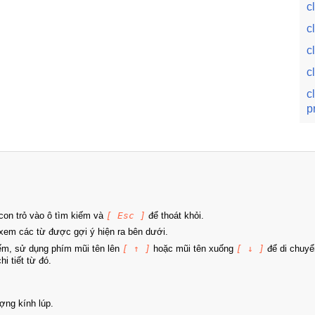
c
c
c
c
c
p
on trỏ vào ô tìm kiếm và
[ Esc ]
để thoát khỏi.
xem các từ được gợi ý hiện ra bên dưới.
iếm, sử dụng phím mũi tên lên
[ ↑ ]
hoặc mũi tên xuống
[ ↓ ]
để di chuyể
i tiết từ đó.
ợng kính lúp.