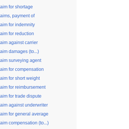
laim for shortage
laims, payment of
laim for indemnity
laim for reduction
laim against carrier
laim damages (to...)
laim surveying agent
laim for compensation
laim for short weight
laim for reimbursement
laim for trade dispute
laim against underwriter
laim for general average
laim compensation (to...)