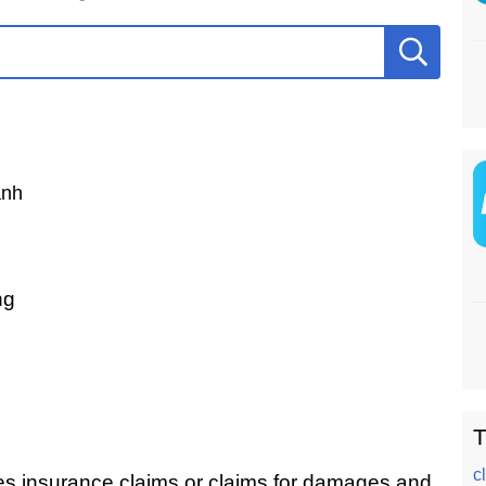
ành
ng
T
c
es insurance claims or claims for damages and