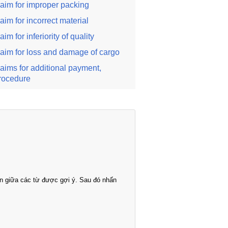
laim for improper packing
laim for incorrect material
laim for inferiority of quality
laim for loss and damage of cargo
laims for additional payment,
rocedure
n giữa các từ được gợi ý. Sau đó nhấn