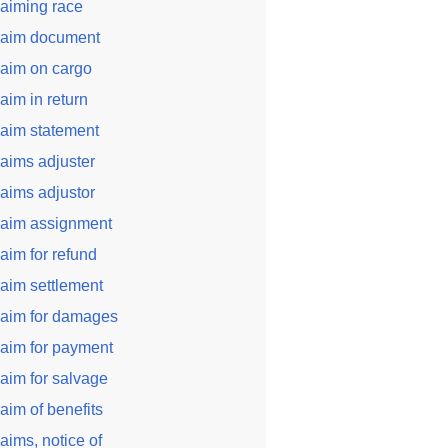
laiming race
laim document
laim on cargo
laim in return
laim statement
laims adjuster
laims adjustor
laim assignment
laim for refund
laim settlement
laim for damages
laim for payment
laim for salvage
laim of benefits
laims, notice of