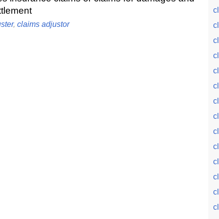
ttlement
c
ster
,
claims adjustor
c
c
c
c
c
c
c
c
c
c
c
c
c