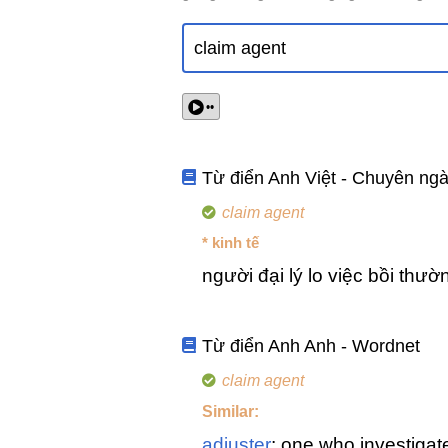
••
Từ điển Anh Việt - Chuyên ng
claim agent
* kinh tế
người đại lý lo việc bồi thườ
Từ điển Anh Anh - Wordnet
claim agent
Similar:
adjuster
: one who investigat