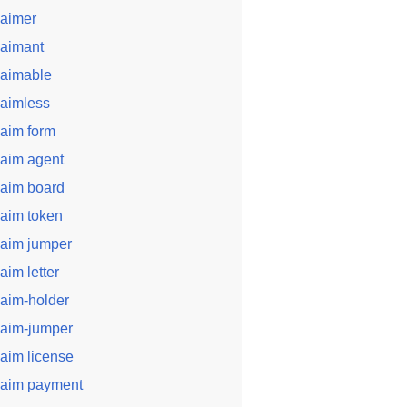
laimer
laimant
laimable
laimless
laim form
laim agent
laim board
laim token
laim jumper
laim letter
laim-holder
laim-jumper
laim license
laim payment