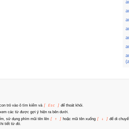
a
a
a
a
a
a
a
(
on trỏ vào ô tìm kiếm và
[ Esc ]
để thoát khỏi.
xem các từ được gợi ý hiện ra bên dưới.
iếm, sử dụng phím mũi tên lên
[ ↑ ]
hoặc mũi tên xuống
[ ↓ ]
để di chuyể
i tiết từ đó.