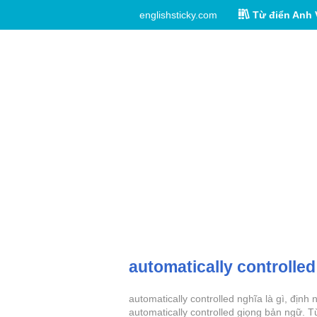
englishsticky.com
Từ điển Anh 
automatically controlled
automatically controlled nghĩa là gì, địn
automatically controlled giọng bản ngữ. Từ