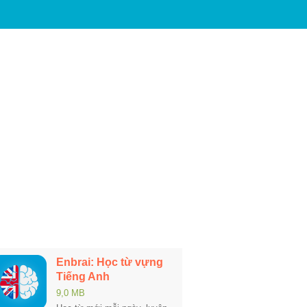
Enbrai: Học từ vựng
Tiếng Anh
9,0 MB