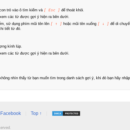
on trỏ vào ô tìm kiếm và
[ Esc ]
để thoát khỏi.
xem các từ được gợi ý hiện ra bên dưới.
iếm, sử dụng phím mũi tên lên
[ ↑ ]
hoặc mũi tên xuống
[ ↓ ]
để di chuyể
i tiết từ đó.
ợng kính lúp.
xem các từ được gợi ý hiện ra bên dưới.
hông nhìn thấy từ bạn muốn tìm trong danh sách gợi ý, khi đó bạn hãy nhập 
Facebook
|
Top ↑
|
served.