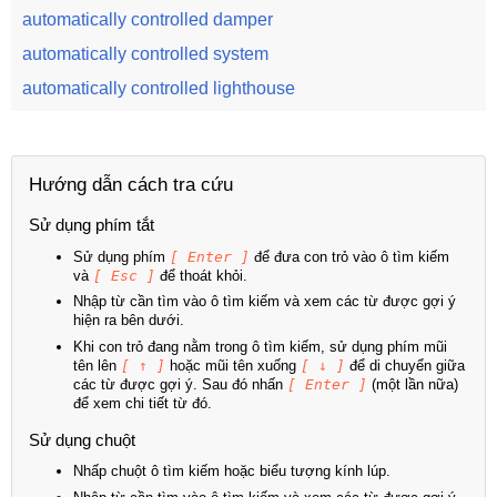
automatically controlled damper
automatically controlled system
automatically controlled lighthouse
Hướng dẫn cách tra cứu
Sử dụng phím tắt
Sử dụng phím
[ Enter ]
để đưa con trỏ vào ô tìm kiếm
và
[ Esc ]
để thoát khỏi.
Nhập từ cần tìm vào ô tìm kiếm và xem các từ được gợi ý
hiện ra bên dưới.
Khi con trỏ đang nằm trong ô tìm kiếm, sử dụng phím mũi
tên lên
[ ↑ ]
hoặc mũi tên xuống
[ ↓ ]
để di chuyển giữa
các từ được gợi ý. Sau đó nhấn
[ Enter ]
(một lần nữa)
để xem chi tiết từ đó.
Sử dụng chuột
Nhấp chuột ô tìm kiếm hoặc biểu tượng kính lúp.