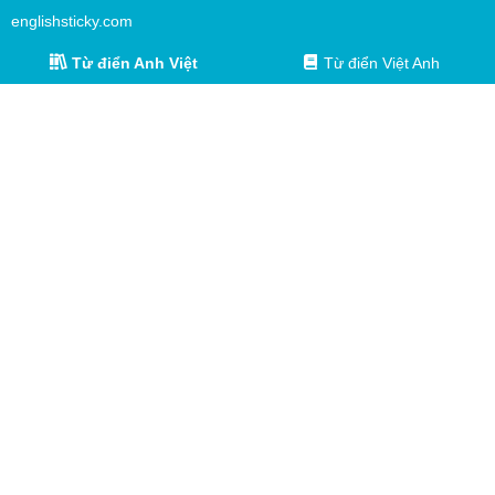
englishsticky.com
Từ điển Anh Việt
Từ điển Việt Anh