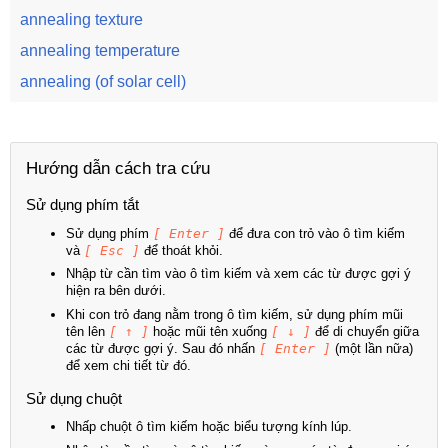
annealing texture
annealing temperature
annealing (of solar cell)
Hướng dẫn cách tra cứu
Sử dụng phím tắt
Sử dụng phím
[ Enter ]
để đưa con trỏ vào ô tìm kiếm
và
[ Esc ]
để thoát khỏi.
Nhập từ cần tìm vào ô tìm kiếm và xem các từ được gợi ý
hiện ra bên dưới.
Khi con trỏ đang nằm trong ô tìm kiếm, sử dụng phím mũi
tên lên
[ ↑ ]
hoặc mũi tên xuống
[ ↓ ]
để di chuyển giữa
các từ được gợi ý. Sau đó nhấn
[ Enter ]
(một lần nữa)
để xem chi tiết từ đó.
Sử dụng chuột
Nhấp chuột ô tìm kiếm hoặc biểu tượng kính lúp.