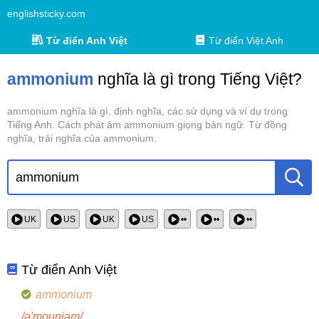
englishsticky.com
Từ điển Anh Việt
Từ điển Việt Anh
ammonium
nghĩa là gì trong Tiếng Việt?
ammonium nghĩa là gì, định nghĩa, các sử dụng và ví dụ trong
Tiếng Anh. Cách phát âm ammonium giọng bản ngữ. Từ đồng
nghĩa, trái nghĩa của ammonium.
UK
US
UK
US
••
••
••
Từ điển Anh Việt
ammonium
/ə'mounjəm/