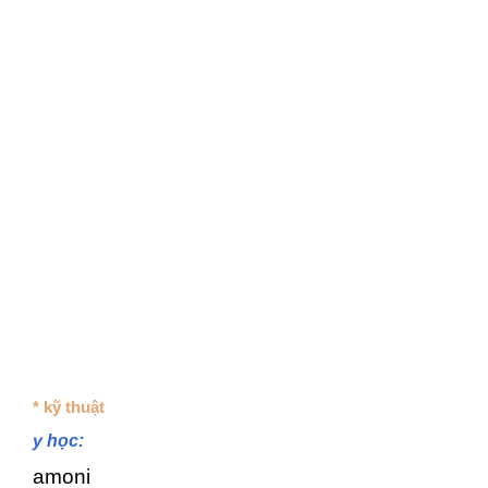
* kỹ thuật
y học:
amoni