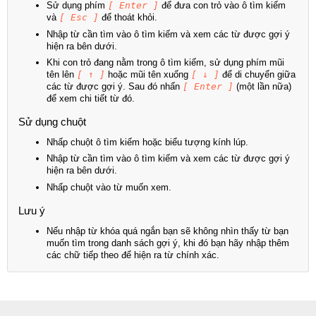
Sử dụng phím
[ Enter ]
để đưa con trỏ vào ô tìm kiếm
và
[ Esc ]
để thoát khỏi.
Nhập từ cần tìm vào ô tìm kiếm và xem các từ được gợi ý
hiện ra bên dưới.
Khi con trỏ đang nằm trong ô tìm kiếm, sử dụng phím mũi
tên lên
[ ↑ ]
hoặc mũi tên xuống
[ ↓ ]
để di chuyển giữa
các từ được gợi ý. Sau đó nhấn
[ Enter ]
(một lần nữa)
để xem chi tiết từ đó.
Sử dụng chuột
Nhấp chuột ô tìm kiếm hoặc biểu tượng kính lúp.
Nhập từ cần tìm vào ô tìm kiếm và xem các từ được gợi ý
hiện ra bên dưới.
Nhấp chuột vào từ muốn xem.
Lưu ý
Nếu nhập từ khóa quá ngắn bạn sẽ không nhìn thấy từ bạn
muốn tìm trong danh sách gợi ý, khi đó bạn hãy nhập thêm
các chữ tiếp theo để hiện ra từ chính xác.