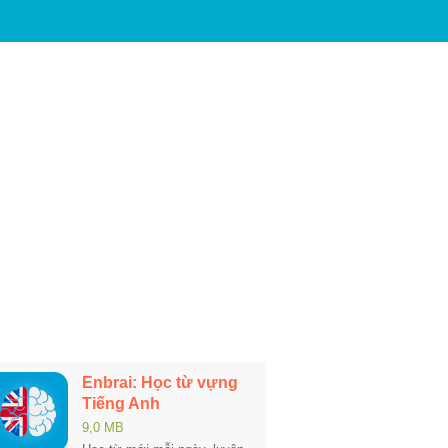
Enbrai: Học từ vựng
Tiếng Anh
9,0 MB