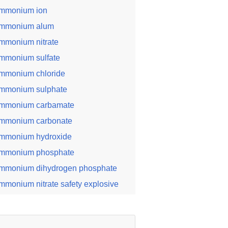
mmonium ion
mmonium alum
mmonium nitrate
mmonium sulfate
mmonium chloride
mmonium sulphate
mmonium carbamate
mmonium carbonate
mmonium hydroxide
mmonium phosphate
mmonium dihydrogen phosphate
mmonium nitrate safety explosive