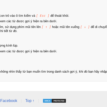
on trỏ vào ô tìm kiếm và
[ Esc ]
để thoát khỏi.
xem các từ được gợi ý hiện ra bên dưới.
iếm, sử dụng phím mũi tên lên
[ ↑ ]
hoặc mũi tên xuống
[ ↓ ]
để di chuyể
i tiết từ đó.
ợng kính lúp.
xem các từ được gợi ý hiện ra bên dưới.
hông nhìn thấy từ bạn muốn tìm trong danh sách gợi ý, khi đó bạn hãy nhập 
Facebook
|
Top ↑
|