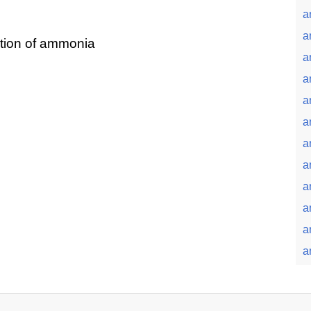
a
a
ution of ammonia
a
a
a
a
a
a
a
a
a
a