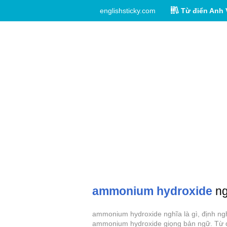
englishsticky.com
Từ điển Anh 
ammonium hydroxide
ng
ammonium hydroxide nghĩa là gì, định ngh
ammonium hydroxide giọng bản ngữ. Từ đ