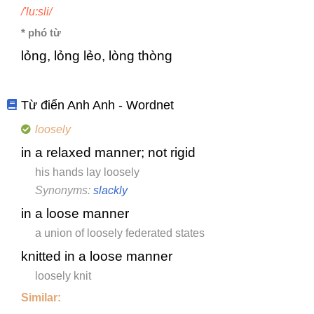
/'lu:sli/
* phó từ
lỏng, lỏng lẻo, lòng thòng
Từ điển Anh Anh - Wordnet
loosely
in a relaxed manner; not rigid
his hands lay loosely
Synonyms:
slackly
in a loose manner
a union of loosely federated states
knitted in a loose manner
loosely knit
Similar: