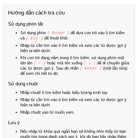
Hướng dẫn cách tra cứu
Sử dụng phím tắt
Sử dụng phím
[ Enter ]
để đưa con trỏ vào ô tìm kiếm
và
[ Esc ]
để thoát khỏi.
Nhập từ cần tìm vào ô tìm kiếm và xem các từ được gợi ý
hiện ra bên dưới.
Khi con trỏ đang nằm trong ô tìm kiếm, sử dụng phím mũi
tên lên
[ ↑ ]
hoặc mũi tên xuống
[ ↓ ]
để di chuyển giữa
các từ được gợi ý. Sau đó nhấn
[ Enter ]
(một lần nữa)
để xem chi tiết từ đó.
Sử dụng chuột
Nhấp chuột ô tìm kiếm hoặc biểu tượng kính lúp.
Nhập từ cần tìm vào ô tìm kiếm và xem các từ được gợi ý
hiện ra bên dưới.
Nhấp chuột vào từ muốn xem.
Lưu ý
Nếu nhập từ khóa quá ngắn bạn sẽ không nhìn thấy từ bạn
muốn tìm trong danh sách gợi ý, khi đó bạn hãy nhập thêm