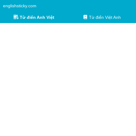
englishsticky.com
Từ điển Anh Việt
Từ điển Việt Anh