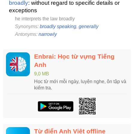
broadly
: without regard to specific details or
exceptions
he interprets the law broadly
Synonyms:
broadly speaking
,
generally
Antonyms:
narrowly
Enbrai: Học từ vựng Tiếng
Anh
9,0 MB
Học từ mới mỗi ngày, luyện nghe, ôn tập và
kiểm tra.
Từ điển Anh Việt offline