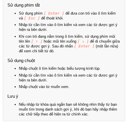
Sử dụng phím tắt
Sử dụng phím
[ Enter ]
để đưa con trỏ vào ô tìm kiếm
và
[ Esc ]
để thoát khỏi.
Nhập từ cần tìm vào ô tìm kiếm và xem các từ được gợi ý
hiện ra bên dưới.
Khi con trỏ đang nằm trong ô tìm kiếm, sử dụng phím mũi
tên lên
[ ↑ ]
hoặc mũi tên xuống
[ ↓ ]
để di chuyển giữa
các từ được gợi ý. Sau đó nhấn
[ Enter ]
(một lần nữa)
để xem chi tiết từ đó.
Sử dụng chuột
Nhấp chuột ô tìm kiếm hoặc biểu tượng kính lúp.
Nhập từ cần tìm vào ô tìm kiếm và xem các từ được gợi ý
hiện ra bên dưới.
Nhấp chuột vào từ muốn xem.
Lưu ý
Nếu nhập từ khóa quá ngắn bạn sẽ không nhìn thấy từ bạn
muốn tìm trong danh sách gợi ý, khi đó bạn hãy nhập thêm
các chữ tiếp theo để hiện ra từ chính xác.