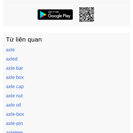
Từ liên quan
axle
axled
axle bar
axle box
axle cap
axle nut
axle oil
axle-box
axle-pin
axletree