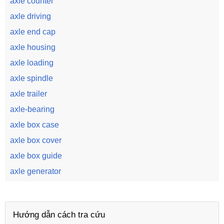
axle counter
axle driving
axle end cap
axle housing
axle loading
axle spindle
axle trailer
axle-bearing
axle box case
axle box cover
axle box guide
axle generator
Hướng dẫn cách tra cứu