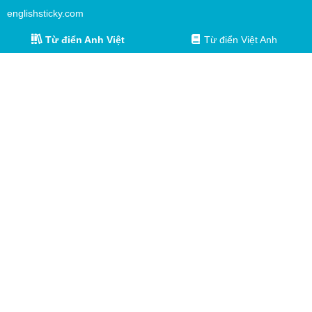
englishsticky.com
Từ điển Anh Việt
Từ điển Việt Anh