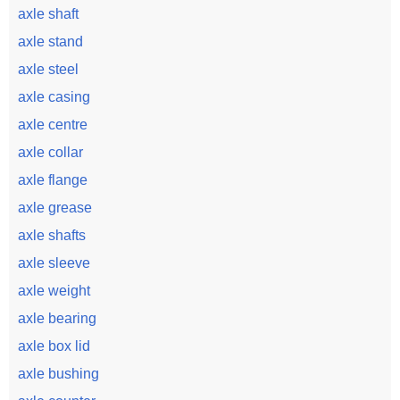
axle shaft
axle stand
axle steel
axle casing
axle centre
axle collar
axle flange
axle grease
axle shafts
axle sleeve
axle weight
axle bearing
axle box lid
axle bushing