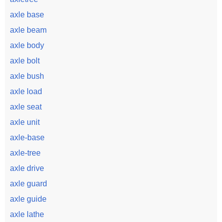
axle base
axle beam
axle body
axle bolt
axle bush
axle load
axle seat
axle unit
axle-base
axle-tree
axle drive
axle guard
axle guide
axle lathe