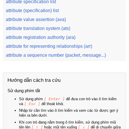
attribute specification list
attribute (specification) list
attribute value assertion (ava)
attribute translation system (ats)
attribute registration authority (ara)
attribute for representing relationships (arr)
attribute a sequence number (packet, message...)
Hướng dẫn cách tra cứu
Sử dụng phím tắt
Sử dụng phím
[ Enter ]
để đưa con trỏ vào ô tìm kiếm
và
[ Esc ]
để thoát khỏi.
Nhập từ cần tìm vào ô tìm kiếm và xem các từ được gợi ý
hiện ra bên dưới.
Khi con trỏ đang nằm trong ô tìm kiếm, sử dụng phím mũi
tên lên
[ ↑ ]
hoặc mũi tên xuống
[ ↓ ]
để di chuyển giữa