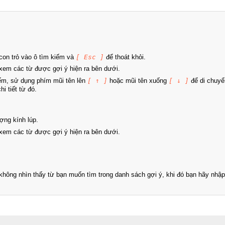
on trỏ vào ô tìm kiếm và
[ Esc ]
để thoát khỏi.
xem các từ được gợi ý hiện ra bên dưới.
iếm, sử dụng phím mũi tên lên
[ ↑ ]
hoặc mũi tên xuống
[ ↓ ]
để di chuyể
i tiết từ đó.
ợng kính lúp.
xem các từ được gợi ý hiện ra bên dưới.
hông nhìn thấy từ bạn muốn tìm trong danh sách gợi ý, khi đó bạn hãy nhập 