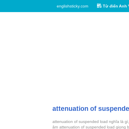
englishsticky.com
Từ điển Anh 
attenuation of suspende
attenuation of suspended load nghĩa là gì
âm attenuation of suspended load giọng b