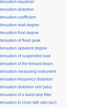
ttenuation equalizer
ttenuation distortion
ttenuation coefficient
ttenuation read degree
ttenuation final degree
ttenuation of flood peak
ttenuation apparent degree
ttenuation of suspended load
ttenuation of the forward beam
ttenuation measuring instrument
ttenuation-frequency distortion
ttenuation distortion unit (adu)
ttenuation of a band-stop filter
ttenuation to cross talk ratio (acr)