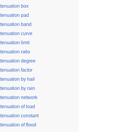
ttenuation box
ttenuation pad
ttenuation band
ttenuation curve
ttenuation limit
ttenuation ratio
ttenuation degree
ttenuation factor
ttenuation by hail
ttenuation by rain
ttenuation network
ttenuation of load
ttenuation constant
ttenuation of flood