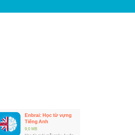
Enbrai: Học từ vựng
Tiếng Anh
9,0 MB