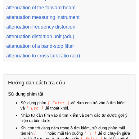
attenuation of the forward beam
attenuation measuring instrument
attenuation-frequency distortion
attenuation distortion unit (adu)
attenuation of a band-stop filter
attenuation to cross talk ratio (acr)
Hướng dẫn cách tra cứu
Sử dụng phím tắt
Sử dụng phím
[ Enter ]
để đưa con trỏ vào ô tìm kiếm
và
[ Esc ]
để thoát khỏi.
Nhập từ cần tìm vào ô tìm kiếm và xem các từ được gợi ý
hiện ra bên dưới.
Khi con trỏ đang nằm trong ô tìm kiếm, sử dụng phím mũi
tên lên
[ ↑ ]
hoặc mũi tên xuống
[ ↓ ]
để di chuyển giữa
các từ được gợi ý. Sau đó nhấn
[ Enter ]
(một lần nữa)