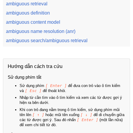
ambiguous retrieval
ambiguous definition
ambiguous content model
ambiguous name resolution (anr)
ambiguous search/ambiguous retrieval
Hướng dẫn cách tra cứu
Sử dụng phím tắt
Sử dụng phím
[ Enter ]
để đưa con trỏ vào ô tìm kiếm
và
[ Esc ]
để thoát khỏi.
Nhập từ cần tìm vào ô tìm kiếm và xem các từ được gợi ý
hiện ra bên dưới.
Khi con trỏ đang nằm trong ô tìm kiếm, sử dụng phím mũi
tên lên
[ ↑ ]
hoặc mũi tên xuống
[ ↓ ]
để di chuyển giữa
các từ được gợi ý. Sau đó nhấn
[ Enter ]
(một lần nữa)
để xem chi tiết từ đó.