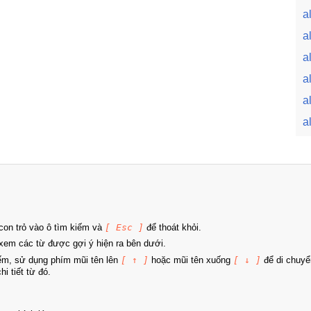
a
a
a
a
a
a
on trỏ vào ô tìm kiếm và
[ Esc ]
để thoát khỏi.
xem các từ được gợi ý hiện ra bên dưới.
iếm, sử dụng phím mũi tên lên
[ ↑ ]
hoặc mũi tên xuống
[ ↓ ]
để di chuyể
i tiết từ đó.