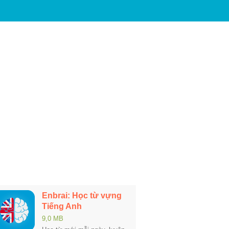
Enbrai: Học từ vựng
Tiếng Anh
9,0 MB