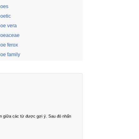
loes
loetic
loe vera
loeaceae
loe ferox
loe family
n giữa các từ được gợi ý. Sau đó nhấn