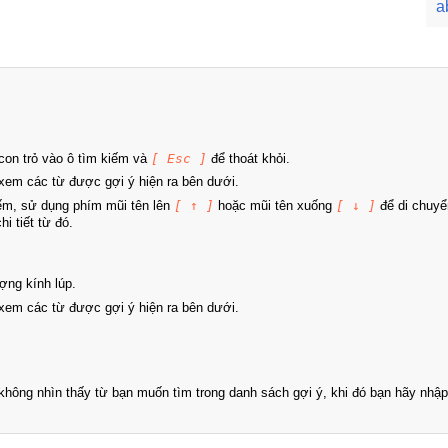
a
on trỏ vào ô tìm kiếm và
[ Esc ]
để thoát khỏi.
xem các từ được gợi ý hiện ra bên dưới.
iếm, sử dụng phím mũi tên lên
[ ↑ ]
hoặc mũi tên xuống
[ ↓ ]
để di chuyể
i tiết từ đó.
ợng kính lúp.
xem các từ được gợi ý hiện ra bên dưới.
hông nhìn thấy từ bạn muốn tìm trong danh sách gợi ý, khi đó bạn hãy nhập 