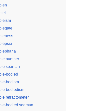
blen
blet
bleism
blegate
bleness
blepsia
blepharia
ble number
ble seaman
ble-bodied
ble-bodism
ble-bodiedism
ble refractometer
ble-bodied seaman