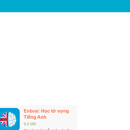
Enbrai: Học từ vựng
Tiếng Anh
9,0 MB