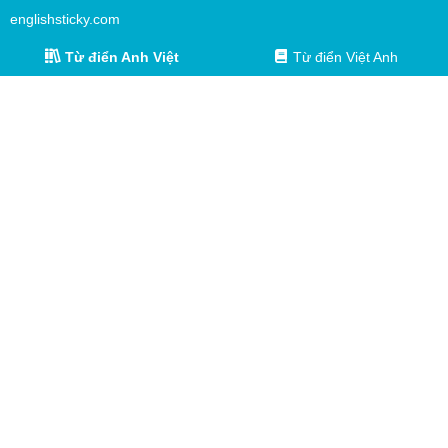
englishsticky.com
Từ điển Anh Việt
Từ điển Việt Anh