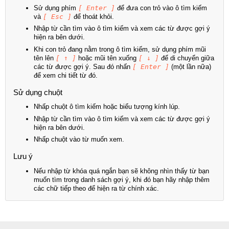
Sử dụng phím
[ Enter ]
để đưa con trỏ vào ô tìm kiếm
và
[ Esc ]
để thoát khỏi.
Nhập từ cần tìm vào ô tìm kiếm và xem các từ được gợi ý
hiện ra bên dưới.
Khi con trỏ đang nằm trong ô tìm kiếm, sử dụng phím mũi
tên lên
[ ↑ ]
hoặc mũi tên xuống
[ ↓ ]
để di chuyển giữa
các từ được gợi ý. Sau đó nhấn
[ Enter ]
(một lần nữa)
để xem chi tiết từ đó.
Sử dụng chuột
Nhấp chuột ô tìm kiếm hoặc biểu tượng kính lúp.
Nhập từ cần tìm vào ô tìm kiếm và xem các từ được gợi ý
hiện ra bên dưới.
Nhấp chuột vào từ muốn xem.
Lưu ý
Nếu nhập từ khóa quá ngắn bạn sẽ không nhìn thấy từ bạn
muốn tìm trong danh sách gợi ý, khi đó bạn hãy nhập thêm
các chữ tiếp theo để hiện ra từ chính xác.