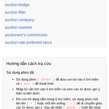
auction bridge
auction filter
auction company
auction markets
auctioneer's commission
auction-rate preferred stock
Hướng dẫn cách tra cứu
Sử dụng phím tắt
Sử dụng phím
[ Enter ]
để đưa con trỏ vào ô tìm kiếm
và
[ Esc ]
để thoát khỏi.
Nhập từ cần tìm vào ô tìm kiếm và xem các từ được gợi ý
hiện ra bên dưới.
Khi con trỏ đang nằm trong ô tìm kiếm, sử dụng phím mũi
tên lên
[ ↑ ]
hoặc mũi tên xuống
[ ↓ ]
để di chuyển giữa
các từ được gợi ý. Sau đó nhấn
[ Enter ]
(một lần nữa)