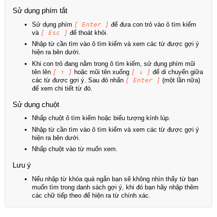
Sử dụng phím tắt
Sử dụng phím
[ Enter ]
để đưa con trỏ vào ô tìm kiếm
và
[ Esc ]
để thoát khỏi.
Nhập từ cần tìm vào ô tìm kiếm và xem các từ được gợi ý
hiện ra bên dưới.
Khi con trỏ đang nằm trong ô tìm kiếm, sử dụng phím mũi
tên lên
[ ↑ ]
hoặc mũi tên xuống
[ ↓ ]
để di chuyển giữa
các từ được gợi ý. Sau đó nhấn
[ Enter ]
(một lần nữa)
để xem chi tiết từ đó.
Sử dụng chuột
Nhấp chuột ô tìm kiếm hoặc biểu tượng kính lúp.
Nhập từ cần tìm vào ô tìm kiếm và xem các từ được gợi ý
hiện ra bên dưới.
Nhấp chuột vào từ muốn xem.
Lưu ý
Nếu nhập từ khóa quá ngắn bạn sẽ không nhìn thấy từ bạn
muốn tìm trong danh sách gợi ý, khi đó bạn hãy nhập thêm
các chữ tiếp theo để hiện ra từ chính xác.