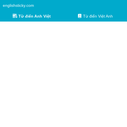
englishsticky.com
Từ điển Anh Việt
Từ điển Việt Anh