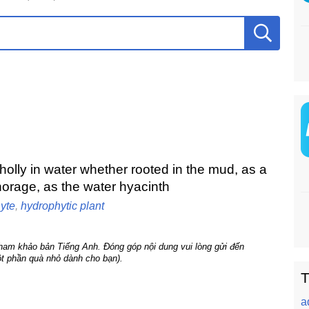
wholly in water whether rooted in the mud, as a
chorage, as the water hyacinth
yte
,
hydrophytic plant
tham khảo bản Tiếng Anh. Đóng góp nội dung vui lòng gửi đến
t phần quà nhỏ dành cho bạn).
T
a