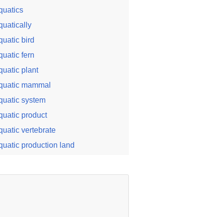
quatics
quatically
quatic bird
quatic fern
quatic plant
quatic mammal
quatic system
quatic product
quatic vertebrate
quatic production land