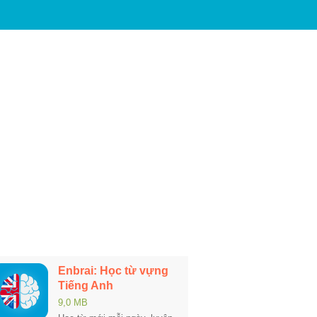
Enbrai: Học từ vựng
Tiếng Anh
9,0 MB