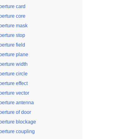
perture card
perture core
perture mask
perture stop
perture field
perture plane
perture width
perture circle
perture effect
perture vector
perture antenna
perture of door
perture blockage
perture coupling