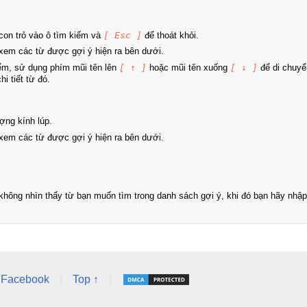
on trỏ vào ô tìm kiếm và
[ Esc ]
để thoát khỏi.
xem các từ được gợi ý hiện ra bên dưới.
iếm, sử dụng phím mũi tên lên
[ ↑ ]
hoặc mũi tên xuống
[ ↓ ]
để di chuyể
i tiết từ đó.
ợng kính lúp.
xem các từ được gợi ý hiện ra bên dưới.
hông nhìn thấy từ bạn muốn tìm trong danh sách gợi ý, khi đó bạn hãy nhập 
Facebook
|
Top ↑
|