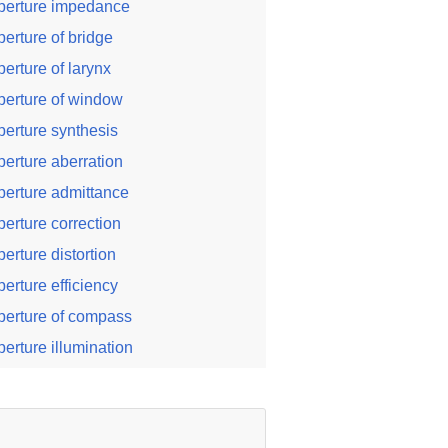
perture impedance
perture of bridge
perture of larynx
perture of window
perture synthesis
perture aberration
perture admittance
perture correction
perture distortion
perture efficiency
perture of compass
perture illumination