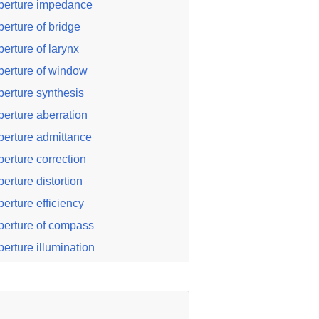
perture impedance
perture of bridge
perture of larynx
perture of window
perture synthesis
perture aberration
perture admittance
perture correction
perture distortion
perture efficiency
perture of compass
perture illumination