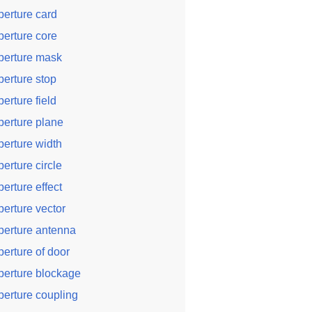
perture card
perture core
perture mask
perture stop
perture field
perture plane
perture width
perture circle
perture effect
perture vector
perture antenna
perture of door
perture blockage
perture coupling