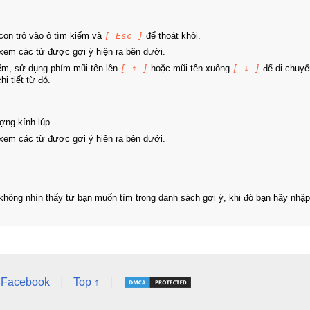
on trỏ vào ô tìm kiếm và
[ Esc ]
để thoát khỏi.
xem các từ được gợi ý hiện ra bên dưới.
iếm, sử dụng phím mũi tên lên
[ ↑ ]
hoặc mũi tên xuống
[ ↓ ]
để di chuyể
i tiết từ đó.
ợng kính lúp.
xem các từ được gợi ý hiện ra bên dưới.
hông nhìn thấy từ bạn muốn tìm trong danh sách gợi ý, khi đó bạn hãy nhập 
Facebook
|
Top ↑
|