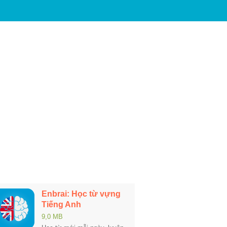
Enbrai: Học từ vựng
Tiếng Anh
9,0 MB