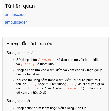
Từ liên quan
ambuscade
ambuscader
Hướng dẫn cách tra cứu
Sử dụng phím tắt
Sử dụng phím
[ Enter ]
để đưa con trỏ vào ô tìm kiếm
và
[ Esc ]
để thoát khỏi.
Nhập từ cần tìm vào ô tìm kiếm và xem các từ được gợi ý
hiện ra bên dưới.
Khi con trỏ đang nằm trong ô tìm kiếm, sử dụng phím mũi
tên lên
[ ↑ ]
hoặc mũi tên xuống
[ ↓ ]
để di chuyển giữa
các từ được gợi ý. Sau đó nhấn
[ Enter ]
(một lần nữa)
để xem chi tiết từ đó.
Sử dụng chuột
Nhấp chuột ô tìm kiếm hoặc biểu tượng kính lúp.