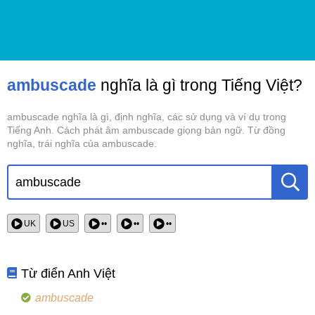
ambuscade
nghĩa là gì trong Tiếng Việt?
ambuscade nghĩa là gì, định nghĩa, các sử dụng và ví dụ trong
Tiếng Anh. Cách phát âm ambuscade giọng bản ngữ. Từ đồng
nghĩa, trái nghĩa của ambuscade.
UK
US
••
••
••
Từ điển Anh Việt
ambuscade