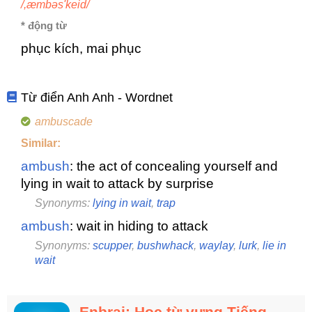
/,æmbəs'keid/
* động từ
phục kích, mai phục
Từ điển Anh Anh - Wordnet
ambuscade
Similar:
ambush
: the act of concealing yourself and
lying in wait to attack by surprise
Synonyms:
lying in wait
,
trap
ambush
: wait in hiding to attack
Synonyms:
scupper
,
bushwhack
,
waylay
,
lurk
,
lie in
wait
Enbrai: Học từ vựng Tiếng