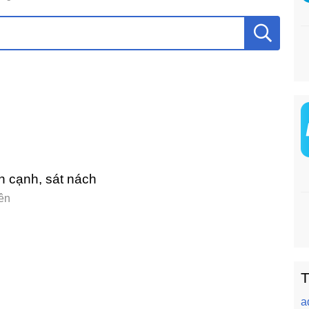
ên cạnh, sát nách
ên
T
a