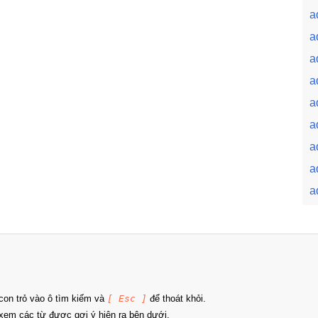
a
a
a
a
a
a
a
a
a
on trỏ vào ô tìm kiếm và
[ Esc ]
để thoát khỏi.
xem các từ được gợi ý hiện ra bên dưới.