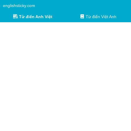
englishsticky.com
Từ điển Anh Việt
Từ điển Việt Anh