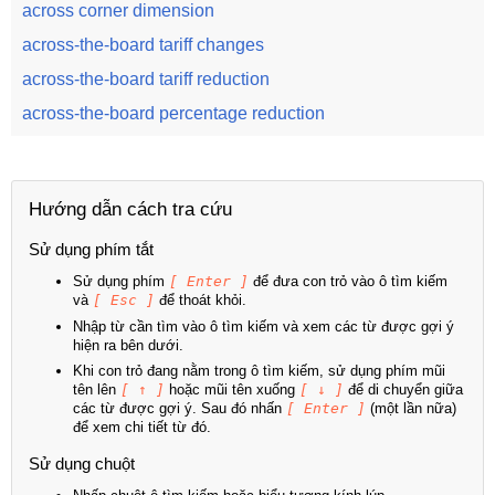
across corner dimension
across-the-board tariff changes
across-the-board tariff reduction
across-the-board percentage reduction
Hướng dẫn cách tra cứu
Sử dụng phím tắt
Sử dụng phím
[ Enter ]
để đưa con trỏ vào ô tìm kiếm
và
[ Esc ]
để thoát khỏi.
Nhập từ cần tìm vào ô tìm kiếm và xem các từ được gợi ý
hiện ra bên dưới.
Khi con trỏ đang nằm trong ô tìm kiếm, sử dụng phím mũi
tên lên
[ ↑ ]
hoặc mũi tên xuống
[ ↓ ]
để di chuyển giữa
các từ được gợi ý. Sau đó nhấn
[ Enter ]
(một lần nữa)
để xem chi tiết từ đó.
Sử dụng chuột