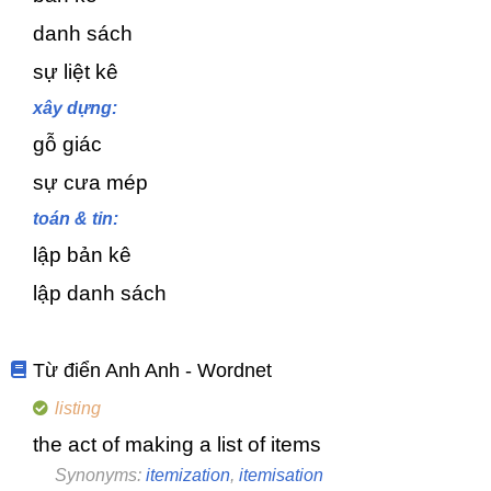
danh sách
sự liệt kê
xây dựng:
gỗ giác
sự cưa mép
toán & tin:
lập bản kê
lập danh sách
Từ điển Anh Anh - Wordnet
listing
the act of making a list of items
Synonyms:
itemization
,
itemisation