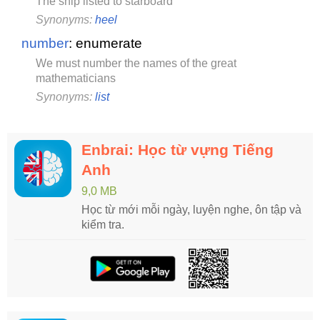
The ship listed to starboard
Synonyms:
heel
number
: enumerate
We must number the names of the great
mathematicians
Synonyms:
list
Enbrai: Học từ vựng Tiếng
Anh
9,0 MB
Học từ mới mỗi ngày, luyện nghe, ôn tập và
kiểm tra.