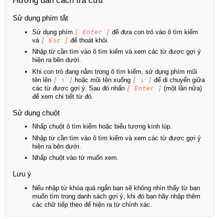
Hướng dẫn cách tra cứu
Sử dụng phím tắt
Sử dụng phím
[ Enter ]
để đưa con trỏ vào ô tìm kiếm
và
[ Esc ]
để thoát khỏi.
Nhập từ cần tìm vào ô tìm kiếm và xem các từ được gợi ý
hiện ra bên dưới.
Khi con trỏ đang nằm trong ô tìm kiếm, sử dụng phím mũi
tên lên
[ ↑ ]
hoặc mũi tên xuống
[ ↓ ]
để di chuyển giữa
các từ được gợi ý. Sau đó nhấn
[ Enter ]
(một lần nữa)
để xem chi tiết từ đó.
Sử dụng chuột
Nhấp chuột ô tìm kiếm hoặc biểu tượng kính lúp.
Nhập từ cần tìm vào ô tìm kiếm và xem các từ được gợi ý
hiện ra bên dưới.
Nhấp chuột vào từ muốn xem.
Lưu ý
Nếu nhập từ khóa quá ngắn bạn sẽ không nhìn thấy từ bạn
muốn tìm trong danh sách gợi ý, khi đó bạn hãy nhập thêm
các chữ tiếp theo để hiện ra từ chính xác.